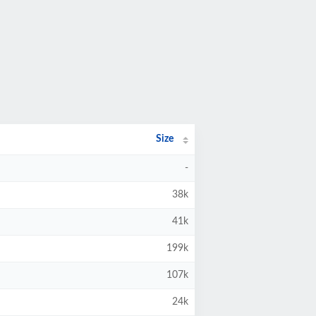
Size
-
38k
41k
199k
107k
24k