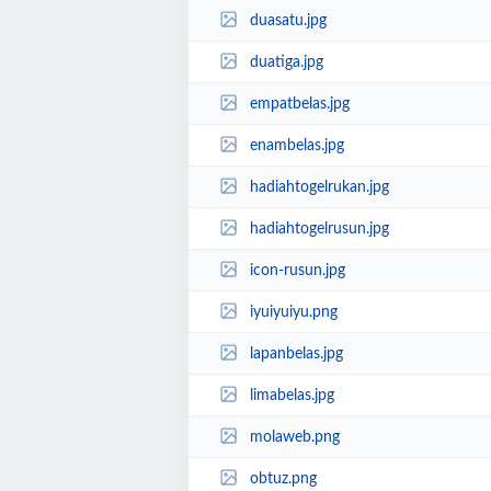
duasatu.jpg
duatiga.jpg
empatbelas.jpg
enambelas.jpg
hadiahtogelrukan.jpg
hadiahtogelrusun.jpg
icon-rusun.jpg
iyuiyuiyu.png
lapanbelas.jpg
limabelas.jpg
molaweb.png
obtuz.png