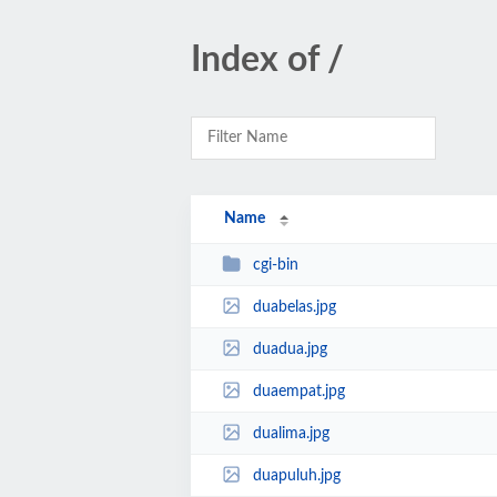
Index of /
Name
cgi-bin
duabelas.jpg
duadua.jpg
duaempat.jpg
dualima.jpg
duapuluh.jpg